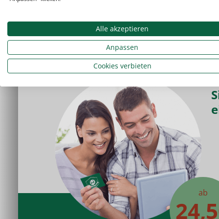
Ausw
Alle akzeptieren
Anpassen
Cookies verbieten
S
e
ab
24,