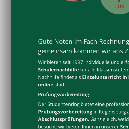
EUR
Gute Noten im Fach Rechnun
gemeinsam kommen wir ans Zi
Wir bieten seit 1997 individuelle und erf
Schülernachhilfe
für alle
Klassenstufen
Nachhilfe
findet als
Einzelunterricht
in
online
statt.
Prüfungsvorbereitung
Der Studentenring bietet eine profession
Prüfungsvorbereitung
in Regensburg
Abschlussprüfungen.
Ganz gleich, welc
besucht: wir bieten Ihnen in unserer
Sch