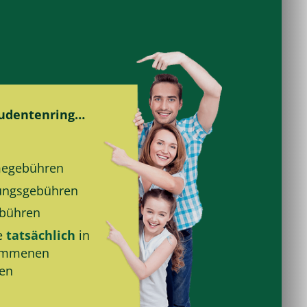
tudentenring…
e­gebühren
ungs­gebühren
bühren
e
tatsächlich
in
ommenen
den