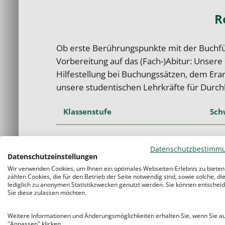
R
Ob erste Berührungspunkte mit der Buchf
Vorbereitung auf das (Fach-)Abitur: Unsere 
Hilfestellung bei Buchungssätzen, dem Era
unsere studentischen Lehrkräfte für Durch
Klassenstufe
Sch
Mittelstufe / Einstieg
Einn
Ausg
Datenschutzbestimm
Datenschutzeinstellungen
Wir verwenden Cookies, um Ihnen ein optimales Webseiten-Erlebnis zu bieten
Sekundarstufe I (8–10)
Inve
zählen Cookies, die für den Betrieb der Seite notwendig sind, sowie solche, di
lediglich zu anonymen Statistikzwecken genutzt werden. Sie können entscheid
Gesc
Sie diese zulassen möchten.
Sekundarstufe II (Q1–Q2 / Berufl.
Jahr
Weitere Informationen und Änderungsmöglichkeiten erhalten Sie, wenn Sie a
Gymnasium)
Leis
"Anpassen" klicken.