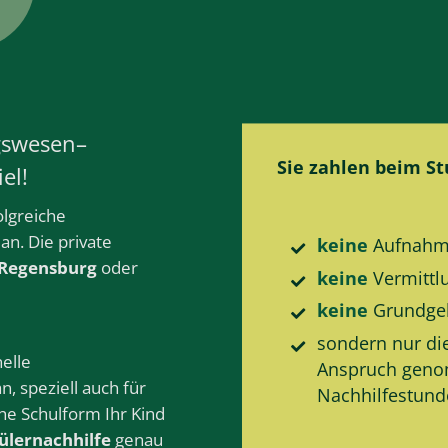
gswesen–
Sie zahlen beim S
el!
olgreiche
an. Die private
keine
Aufnahm
 Regensburg
oder
keine
Vermittl
keine
Grund­ge
sondern nur di
elle
Anspruch gen
an, speziell auch für
Nachhilfe­stun
he Schulform Ihr Kind
ülernachhilfe
genau