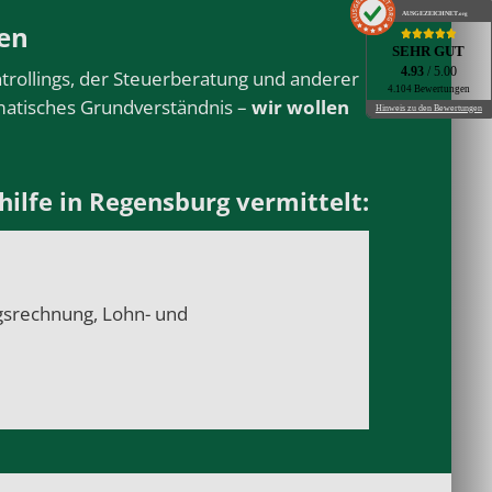
AUSGEZEICHNET
.org
en
SEHR GUT
4.93
/ 5.00
trollings, der Steuerberatung und anderer
4.104 Bewertungen
ematisches Grundverständnis –
wir wollen
Hinweis zu den Bewertungen
lfe in Regensburg vermittelt:
gsrechnung, Lohn- und