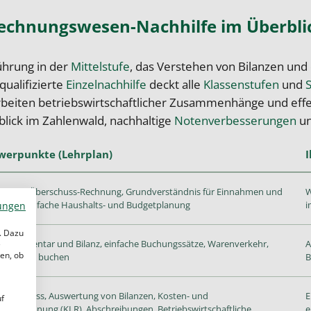
echnungswesen-Nachhilfe im Überbli
ührung in der
Mittelstufe
, das Verstehen von Bilanzen und
qualifizierte
Einzelnachhilfe
deckt alle
Klassenstufen
und
rbeiten betriebswirtschaftlicher Zusammenhänge und eff
blick im Zahlenwald, nachhaltige
Notenverbesserungen
un
werpunkte (Lehrplan)
I
ahmen-Überschuss-Rechnung, Grundverständnis für Einnahmen und
W
aben, einfache Haushalts- und Budgetplanung
i
ungen
. Dazu
ntur, Inventar und Bilanz, einfache Buchungssätze, Warenverkehr,
A
e
en, ob
häftsfälle buchen
B
esabschluss, Auswertung von Bilanzen, Kosten- und
E
uf
tungsrechnung (KLR), Abschreibungen, Betriebswirtschaftliche
e