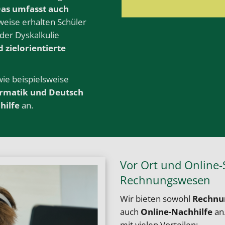
Das umfasst auch
weise erhalten Schüler
der Dyskalkulie
d zielorientierte
 wie beispielsweise
ormatik
und
Deutsch
hilfe
an.
Vor Ort und Online-
Rechnungswesen
Wir bieten sowohl
Rechnun
auch
Online-Nachhilfe
an.
mit vielen Vorteilen: