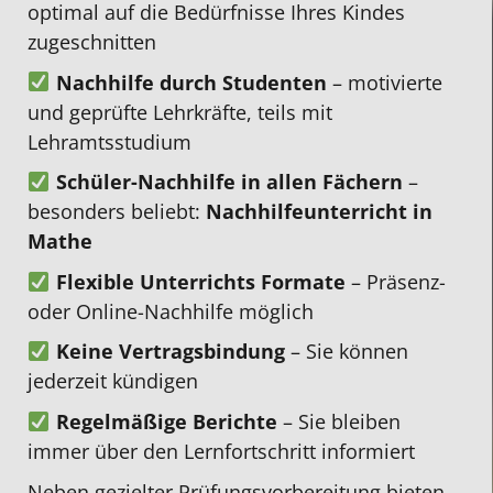
optimal auf die Bedürfnisse Ihres Kindes
belehrt
Std.
dank
Anspruch
Friede
zugeschnitten
Es
die
der
nehmen.
Da
Nachhilfe durch Studenten
– motivierte
wurde
man
Nachhilfe
meine
und geprüfte Lehrkräfte, teils mit
schnell
auch
von
Tochte
Lehramtsstudium
ein
hat
Herrn
offt
sehr
und
Nguyen.
Mittag
Schüler-Nachhilfe in allen Fächern
–
guter
nicht
Er
hat,
besonders beliebt:
Nachhilfeunterricht in
Nachhilfelehrer
pauschal,
war
konnte
Mathe
gefunden
wo
stets
die
Flexible Unterrichts Formate
– Präsenz-
und
bei
geduldig,
Studen
oder Online-Nachhilfe möglich
es
so
motiviert,
Selina
Keine Vertragsbindung
– Sie können
hat
vielen
mutmachend,
uns
jederzeit kündigen
sofort
anderen
erklärte
helfen
zwischen
Anbietern
auf
einen
Regelmäßige Berichte
– Sie bleiben
den
der
unterschiedlichen
passe
immer über den Lernfortschritt informiert
beiden
Fall
Wegen
Tag
Neben gezielter Prüfungsvorbereitung bieten