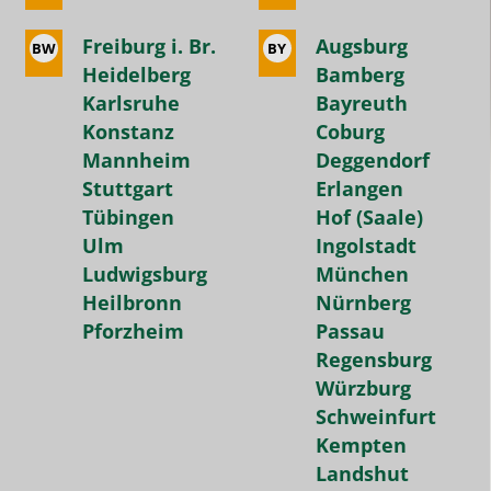
tatsächlich
genommenen
Freiburg i. Br.
Augsburg
BW
BY
Stunden
Heidelberg
Bamberg
Karlsruhe
Bayreuth
bezahlt
Konstanz
Coburg
und
Mannheim
Deggendorf
jederzeit
Stuttgart
Erlangen
pausieren
Tübingen
Hof (Saale)
kann.
Ulm
Ingolstadt
Bei
Ludwigsburg
München
den
Heilbronn
Nürnberg
meisten
Pforzheim
Passau
Nachhilfeinstituten
Regensburg
wird
Würzburg
man
Schweinfurt
gedrängt
Kempten
Halbjahres-
Landshut
oder