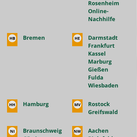
Rosenheim
sogar
Online-
Jahresverträge
Nachhilfe
abzuschließen.
Wir
Bremen
Darmstadt
HB
HE
sind
Frankfurt
sehr
Kassel
dankbar
Marburg
für
Gießen
die
Fulda
tolle
Wiesbaden
Betreuung
und
Hamburg
Rostock
HH
MV
den
Greifswald
hervorragenden
Service!
Braunschweig
Aachen
NI
NW