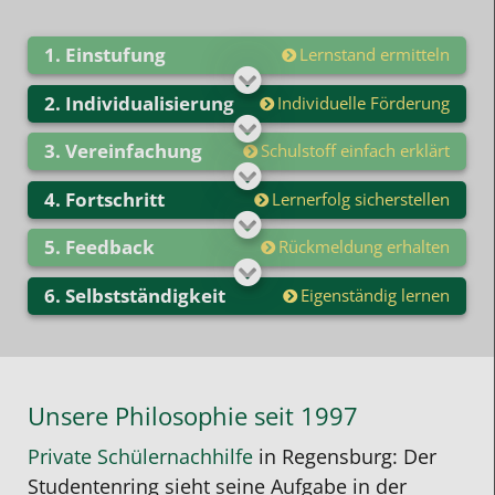
Einstufung
Lernstand ermitteln
Individualisierung
Individuelle Förderung
Vereinfachung
Schulstoff einfach erklärt
Fortschritt
Lernerfolg sicherstellen
Feedback
Rückmeldung erhalten
Selbstständigkeit
Eigenständig lernen
Unsere Philosophie seit 1997
Private Schülernachhilfe
in Regensburg: Der
Studentenring sieht seine Aufgabe in der