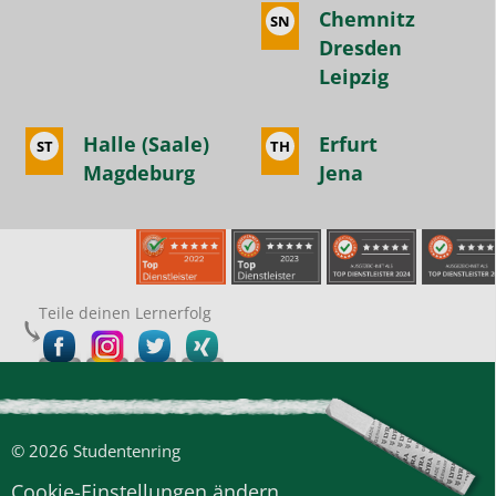
Chemnitz
SN
Dresden
Leipzig
Halle (Saale)
Erfurt
ST
TH
Magdeburg
Jena
Teile deinen Lernerfolg
© 2026 Studentenring
Cookie-Einstellungen ändern