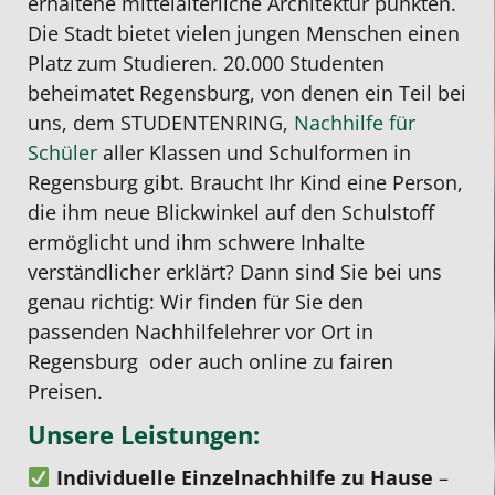
erhaltene mittelalterliche Architektur punkten.
anfangs
Lehrer!
wir
sehr
Nachhi
S
Die Stadt bietet vielen jungen Menschen einen
skeptisch,
Den
einen
vertrauensw
für
a
Platz zum Studieren. 20.000 Studenten
ob
Studentenring
Nachhilfelehrer,
und
meine
g
beheimatet Regensburg,
von denen ein Teil bei
ein
finde
der
zuverlässige
15
m
uns, dem STUDENTENRING,
Nachhilfe für
Online-
ich
die
Mensch.
jährige
i
Schüler
aller Klassen und Schulformen
in
Unterricht
ganz
Mathenote
Wir
Tochter
u
Regensburg
gibt. Braucht Ihr Kind eine Person,
das
unkompliziert,
um
sind
wir
e
die ihm neue Blickwinkel auf den Schulstoff
Richtige
preislich
2
mit
haben
g
ermöglicht und ihm schwere Inhalte
für
total
Noten
seinen
eine
a
verständlicher erklärt? Dann sind Sie bei uns
ihn
ok
nach
Leistungen
tolle
s
genau richtig: Wir finden für Sie den
ist.
und
oben
sehr
nette
e
passenden
Nachhilfelehrer vor Ort in
Bei
Vor
verbessern
zufrieden
Studen
V
Regensburg
oder auch online zu fairen
Studentenring
allem
konnte.
und
Meine
Preisen.
wurde
bezahlt
Abschlussprüfung
werden
Tochte
Unsere Leistungen:
ich
man
mit
weiterhin
ist
eines
nur
1,0
Mathenachhi
sehr
Individuelle Einzelnachhilfe zu Hause
–
besseren
die
geschrieben
in
zu