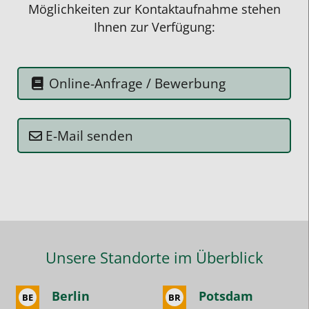
Möglichkeiten zur Kontaktaufnahme stehen
Rücksprache
Ihnen zur Verfügung:
mit
seinem
Lehrer
Online-Anfrage / Bewerbung
halten.
Wichtig
wäre
E-Mail senden
auch
zu
erwähnen,
dass
man
bei
Unsere Standorte im Überblick
Studentenring
nur
Berlin
Potsdam
BE
BR
die