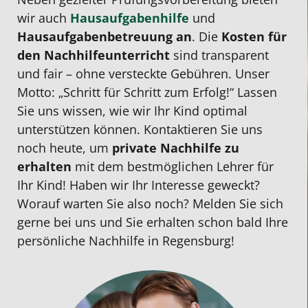
gematscht.
ist.
und
zu
wir auch
Hausaufgabenhilfe
und
Mein
Kann
war
finden
Hausaufgabenbetreuung
an
. Die
Kosten für
Sohn
ich
dabei
wo
den Nachhilfeunterricht
sind transparent
hat
nur
immer
sie
und fair – ohne versteckte Gebühren. Unser
sich
weiterempfehlen.
positiv.
immer
Motto: „Schritt für Schritt zum Erfolg!“ Lassen
von
Meine
Wir
flexibe
Sie uns wissen, wie wir Ihr Kind optimal
einer
Tochter
danken
ist.
unterstützen können. Kontaktieren Sie uns
4
hat
Herrn
Wir
noch heute, um
private Nachhilfe
zu
auf
sich
Nguyen
sind
erhalten
mit dem bestmöglichen Lehrer für
eine
in
sehr
sehr
Ihr Kind!
Haben wir Ihr Interesse geweckt?
2
eineinhalb
für
zu
Worauf warten Sie also noch? Melden Sie sich
verbessert
Jahren
die
frieden
gerne bei uns und Sie erhalten schon bald Ihre
und
um
professionelle
persönliche Nachhilfe in Regensburg
!
das
zwei
Nachhilfe.
Wichtigste:
Noten
er
verbessert.
hat