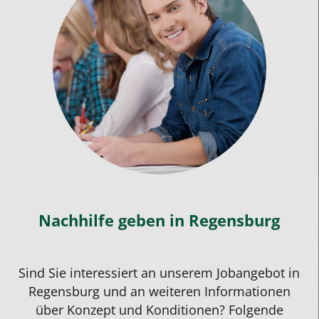
wieder
Spaß
an
Mathe
gewonnen!
Er
hat
einen
intensiven
eins
zu
Nachhilfe geben
in Regensburg
eins
Unterricht
gehabt
Sind Sie interessiert an unserem Jobangebot in
und
Regensburg und an weiteren Informationen
konnte
über Konzept und Konditionen? Folgende
jederzeit