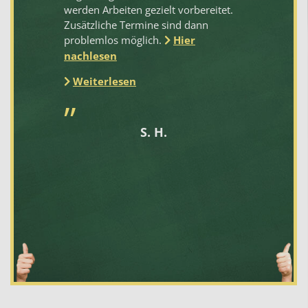
werden Arbeiten gezielt vorbereitet.
vo
n
Zusätzliche Termine sind dann
St
problemlos möglich.
Hier
Kl
al
nachlesen
de
Weiterlesen
be
Le
nd
zu
S. H.
St
St
we
.