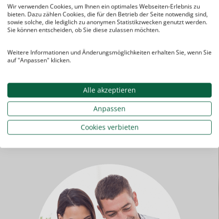
Sie bezahlen für die
Nachhilfe
:
Wir verwenden Cookies, um Ihnen ein optimales Webseiten-Erlebnis zu
bieten. Dazu zählen Cookies, die für den Betrieb der Seite notwendig sind,
keine
Aufnahme­gebühren
sowie solche, die lediglich zu anonymen Statistikzwecken genutzt werden.
Sie können entscheiden, ob Sie diese zulassen möchten.
keine
Vermittlungs­
gebühren
Weitere Informationen und Änderungsmöglichkeiten erhalten Sie, wenn Sie
keine
Grund­gebühren
auf "Anpassen" klicken.
sondern nur die
tatsächlich
in Anspruch genommenen
Nachhilfe­stunden
Alle akzeptieren
Anpassen
Cookies verbieten