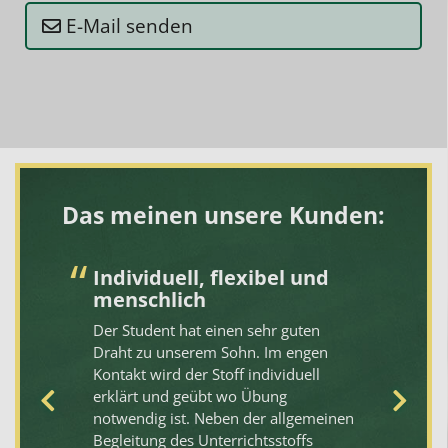
E-Mail senden
Das meinen unsere Kunden:
Individuell, flexibel und
I
menschlich
Me
Der Student hat einen sehr guten
le
at
Draht zu unserem Sohn. Im engen
Fr
Kontakt wird der Stoff individuell
St
ik
erklärt und geübt wo Übung
je
e 5
notwendig ist. Neben der allgemeinen
Le
hr
Begleitung des Unterrichtsstoffs
se